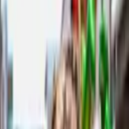
ติดต่อเรา