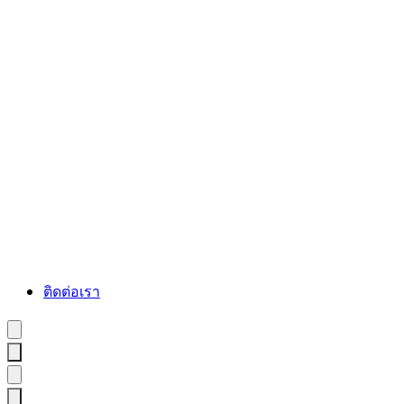
ติดต่อเรา