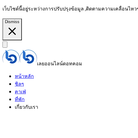
เว็บไซต์นี้อยู่ระหว่างการปรับปรุงข้อมูล ,ติดตามความเคลื่อนไหว
Dismiss
เลยออนไลน์ดอทคอม
หน้าหลัก
ชิลๆ
คาเฟ่
ที่พัก
เกี่ยวกับเรา