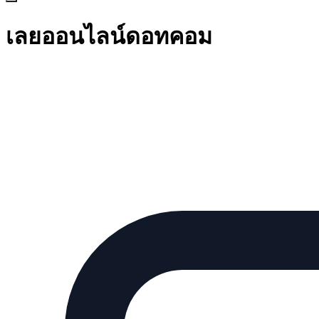
เลยออนไลน์ดอทคอม